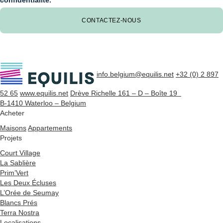
CONTACTEZ-NOUS
info.belgium@equilis.net
+32 (0) 2 897
52 65
www.equilis.net
Drève Richelle 161 – D – Boîte 19
B-1410 Waterloo – Belgium
Acheter
Maisons
Appartements
Projets
Court Village
La Sablière
Prim’Vert
Les Deux Écluses
L’Orée de Seumay
Blancs Prés
Terra Nostra
Localisations