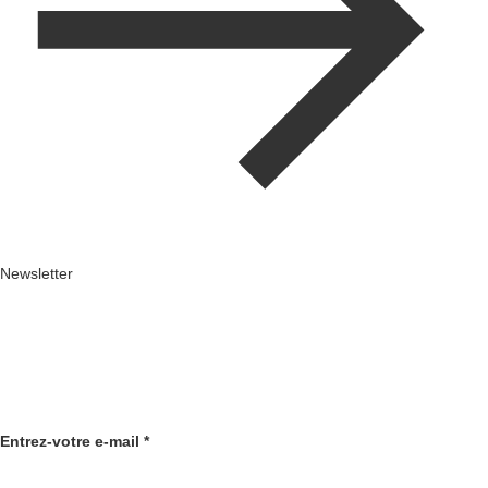
Newsletter
Je veux être tenu(e) au
courant des projets d'Equilis
Entrez-votre e-mail
*