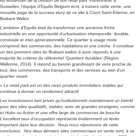
Au lendemain de la cession de son retail park ‘Parenthèse’ à
Gosselies, l’équipe d’Equilis Belgium écrit, à travers cette vente, une
nouvelle page de la success story de ce site à Court-Saint-Etienne, en
Brabant Wallon.
L’ambition d’Equilis était de transformer une ancienne friche
industrielle en une opportunité d’urbanisation intemporelle, durable,
conviviale et inter-générationnelle. Ce quartier à usage mixte
comprend des commerces, des habitations et une crèche. Il constitue
un des premiers sites du Brabant wallon à avoir répondu à une
majorité de critères du référentiel ‘Quartiers durables’ (Région
Wallonne, 2014). Il répond au besoin grandissant de vivre proche de
tout, des commerces, des transports et des services au sein d’un
quartier vivant.
«
Le retail park est un des rares produits immobiliers stables qui
continue à donner un rendement attractif.
Les investisseurs tant privés qu’institutionnels maintiennent un intérêt
pour des sites qualitatifs, stables, avec de grandes enseignes, comme
ici Hubo ou Action et une offre large de commerces de bouche.
L’excellent taux d’occupation représente évidemment un levier
important dans leur décision. Nous nous réjouissons de cette
conclusion. Nos deux derniers sites commerciaux en vente sont, à ce