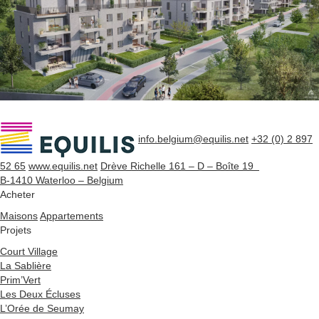
info.belgium@equilis.net
+32 (0) 2 897
52 65
www.equilis.net
Drève Richelle 161 – D – Boîte 19
B-1410 Waterloo – Belgium
Acheter
Maisons
Appartements
Projets
Court Village
La Sablière
Prim’Vert
Les Deux Écluses
L’Orée de Seumay