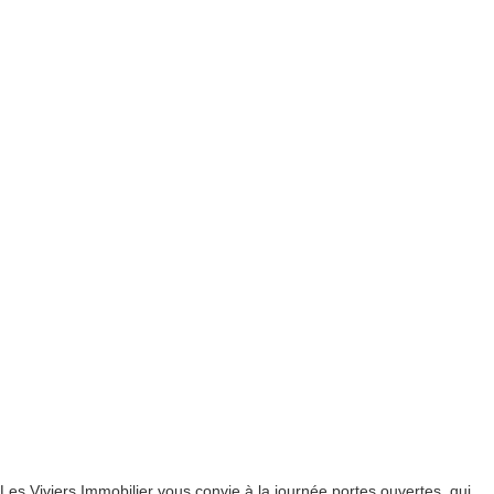
Les Viviers Immobilier vous convie à la journée portes ouvertes, qui